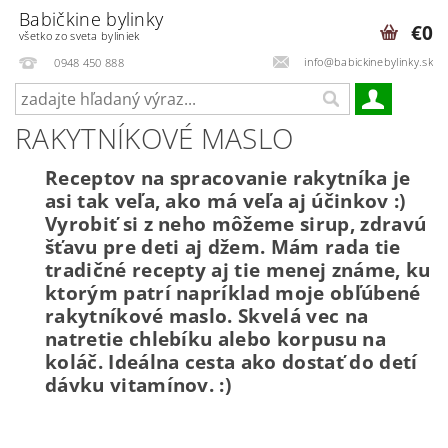
Babičkine bylinky
€0
všetko zo sveta byliniek
info@babickinebylinky.sk
0948 450 888
RAKYTNÍKOVÉ MASLO
Receptov na spracovanie rakytníka je
asi tak veľa, ako má veľa aj účinkov :)
Vyrobiť si z neho môžeme sirup, zdravú
šťavu pre deti aj džem. Mám rada tie
tradičné recepty aj tie menej známe, ku
ktorým patrí napríklad moje obľúbené
rakytníkové maslo. Skvelá vec na
natretie chlebíku alebo korpusu na
koláč. Ideálna cesta ako dostať do detí
dávku vitamínov. :)