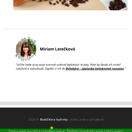
2026 ©
Babičkine bylinky
, všetky práva vyhradené
Vytvoril Shoptet
Tento web používa súbory cookie. Ďalším prechádzaním tohto webu