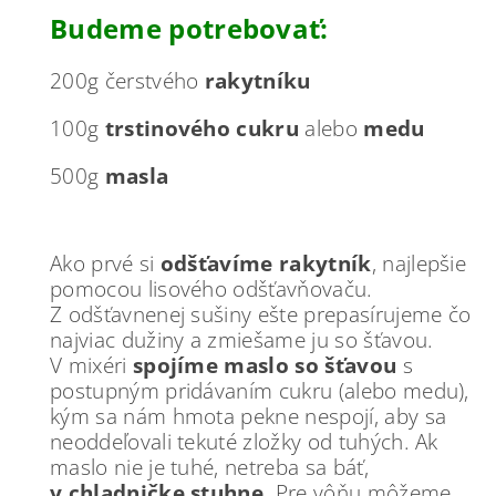
Budeme potrebovať:
200g čerstvého
rakytníku
100g
trstinového cukru
alebo
medu
500g
masla
Ako prvé si
odšťavíme rakytník
, najlepšie
pomocou lisového odšťavňovaču.
Z odšťavnenej sušiny ešte prepasírujeme čo
najviac dužiny a zmiešame ju so šťavou.
V mixéri
spojíme maslo so šťavou
s
postupným pridávaním cukru (alebo medu),
kým sa nám hmota pekne nespojí, aby sa
neoddeľovali tekuté zložky od tuhých. Ak
maslo nie je tuhé, netreba sa báť,
v chladničke stuhne.
Pre vôňu môžeme