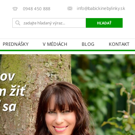
info@babickinebylinky.sk
0948 450 888
PREDNÁŠKY
V MÉDIÁCH
BLOG
KONTAKT