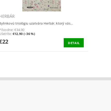
HERBÁR
Bylinkovú triológiu uzatvára Herbár, ktorý vás...
Pôvodne:
€34,90
Ušetríte
:
€12,90 (–36 %)
€22
DETAIL