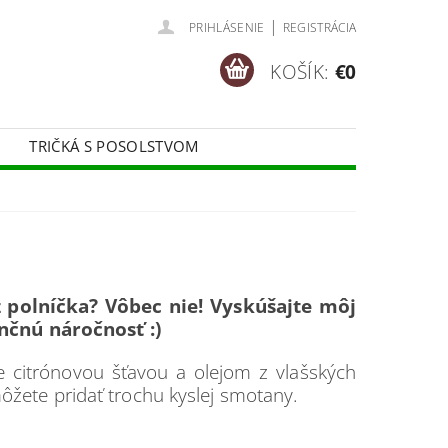
|
PRIHLÁSENIE
REGISTRÁCIA
KOŠÍK:
€0
TRIČKÁ S POSOLSTVOM
 z polníčka? Vôbec nie! Vyskúšajte môj
nčnú náročnosť :)
te citrónovou šťavou a olejom z vlašských
ôžete pridať trochu kyslej smotany.