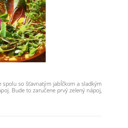
me spolu so šťavnatým jabĺčkom a sladkým
poj. Bude to zaručene prvý zelený nápoj,