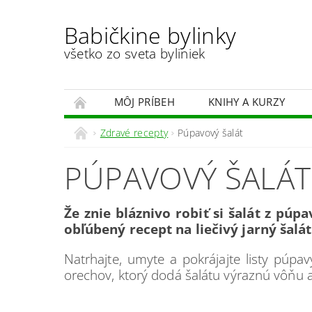
Babičkine bylinky
všetko zo sveta byliniek
MÔJ PRÍBEH
KNIHY A KURZY
Zdravé recepty
Púpavový šalát
PÚPAVOVÝ ŠALÁT
Že znie bláznivo robiť si šalát z púp
obľúbený recept na liečivý jarný šalá
Natrhajte, umyte a pokrájajte listy púpa
orechov, ktorý dodá šalátu výraznú vôňu a