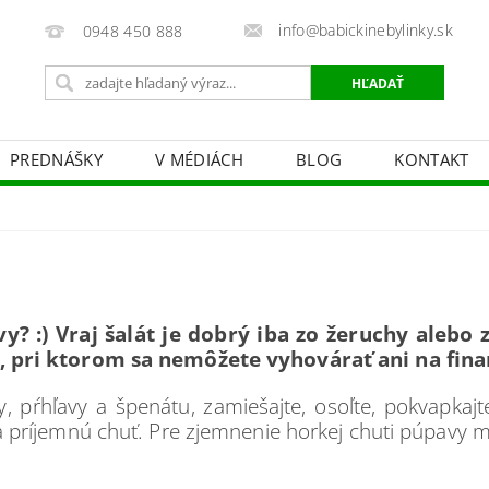
info@babickinebylinky.sk
0948 450 888
PREDNÁŠKY
V MÉDIÁCH
BLOG
KONTAKT
avy? :) Vraj šalát je dobrý iba zo žeruchy alebo
t, pri ktorom sa nemôžete vyhovárať ani na fina
vy, pŕhľavy a špenátu, zamiešajte, osoľte, pokvapkaj
 príjemnú chuť. Pre zjemnenie horkej chuti púpavy m