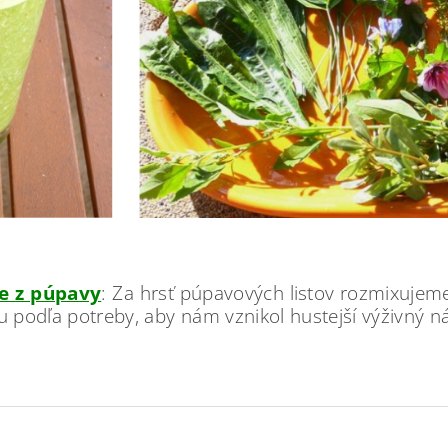
e z púpavy
: Za hrsť púpavových listov rozmixuje
podľa potreby, aby nám vznikol hustejší výživný ná