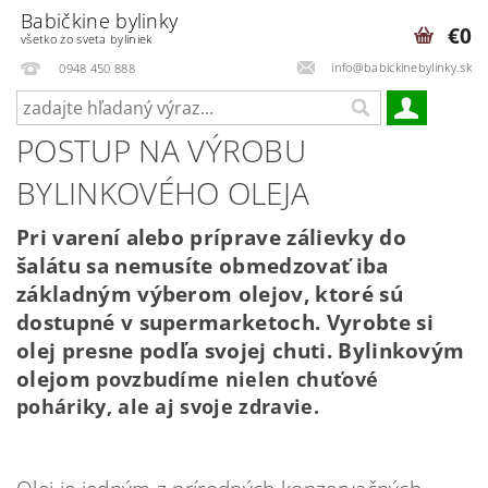
Babičkine bylinky
€0
všetko zo sveta byliniek
info@babickinebylinky.sk
0948 450 888
POSTUP NA VÝROBU
BYLINKOVÉHO OLEJA
Pri varení alebo príprave zálievky do
šalátu sa nemusíte obmedzovať iba
základným výberom olejov, ktoré sú
dostupné v supermarketoch. Vyrobte si
olej presne podľa svojej chuti. Bylinkovým
olejom
povzbudíme nielen chuťové
poháriky, ale aj svoje zdravie.