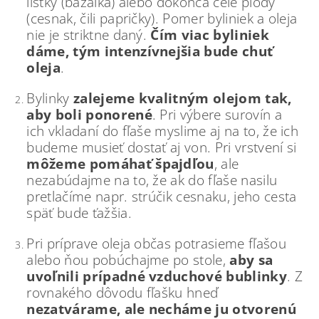
lístky (bazalka) alebo dokonca celé plody
(cesnak, čili papričky). Pomer byliniek a oleja
nie je striktne daný.
Čím viac byliniek
dáme, tým intenzívnejšia bude chuť
oleja
.
Bylinky
zalejeme kvalitným olejom tak,
aby boli ponorené
. Pri výbere surovín a
ich vkladaní do fľaše myslime aj na to, že ich
budeme musieť dostať aj von. Pri vrstvení si
môžeme pomáhať špajdľou
, ale
nezabúdajme na to, že ak do fľaše nasilu
pretlačíme napr. strúčik cesnaku, jeho cesta
späť bude ťažšia.
Pri príprave oleja občas potrasieme fľašou
alebo ňou pobúchajme po stole,
aby sa
uvoľnili prípadné vzduchové bublinky
. Z
rovnakého dôvodu fľašku hneď
nezatvárame, ale necháme ju otvorenú