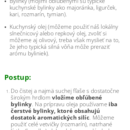
Bylinky (mojimi obľúbenými sú typické
kuchynské bylinky ako majoránka, ligurček,
kari, rozmarín, tymian).
Kuchynský olej (môžeme použiť náš lokálny
slnečnicový alebo repkový olej, zvoliť si
môžeme aj olivový, treba však myslieť na to,
že jeho typická silná vôňa môže preraziť
arómu byliniek).
Postup:
Do čistej a najmä suchej fľaše s dostatočne
širokým hrdlom
vložíme obľúbené
bylinky
. Na prípravu oleja používame
iba
čerstvé bylinky, ktoré obsahujú
dostatok aromatických silíc
. Môžeme
použiť celé vetvičky (rozmarín), natrhané