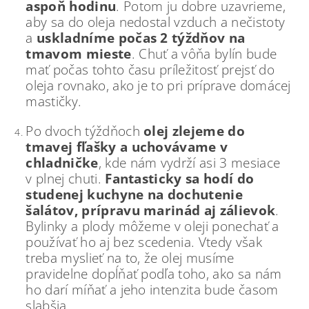
aspoň hodinu
. Potom ju dobre uzavrieme,
aby sa do oleja nedostal vzduch a nečistoty
a
uskladníme počas 2 týždňov na
tmavom mieste
. Chuť a vôňa bylín bude
mať počas tohto času príležitosť prejsť do
oleja rovnako, ako je to pri príprave domácej
mastičky.
Po dvoch týždňoch
olej zlejeme do
tmavej fľašky a uchovávame v
chladničke
, kde nám vydrží asi 3 mesiace
v plnej chuti.
Fantasticky sa hodí do
studenej kuchyne na dochutenie
šalátov, prípravu marinád aj zálievok
.
Bylinky a plody môžeme v oleji ponechať a
používať ho aj bez scedenia. Vtedy však
treba myslieť na to, že olej musíme
pravidelne dopĺňať podľa toho, ako sa nám
ho darí míňať a jeho intenzita bude časom
slabšia.