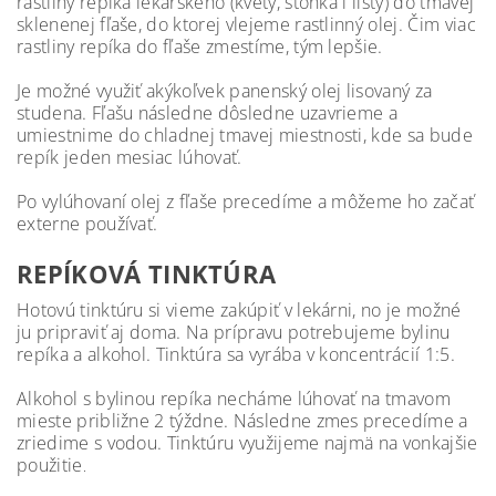
rastliny repíka lekárskeho (kvety, stonka i listy) do tmavej
sklenenej fľaše, do ktorej vlejeme rastlinný olej. Čim viac
rastliny repíka do fľaše zmestíme, tým lepšie.
Je možné využiť akýkoľvek panenský olej lisovaný za
studena. Fľašu následne dôsledne uzavrieme a
umiestnime do chladnej tmavej miestnosti, kde sa bude
repík jeden mesiac lúhovať.
Po vylúhovaní olej z fľaše precedíme a môžeme ho začať
externe používať.
REPÍKOVÁ TINKTÚRA
Hotovú tinktúru si vieme zakúpiť v lekárni, no je možné
ju pripraviť aj doma. Na prípravu potrebujeme bylinu
repíka a alkohol. Tinktúra sa vyrába v koncentrácií 1:5.
Alkohol s bylinou repíka necháme lúhovať na tmavom
mieste približne 2 týždne. Následne zmes precedíme a
zriedime s vodou. Tinktúru využijeme najmä na vonkajšie
použitie
.