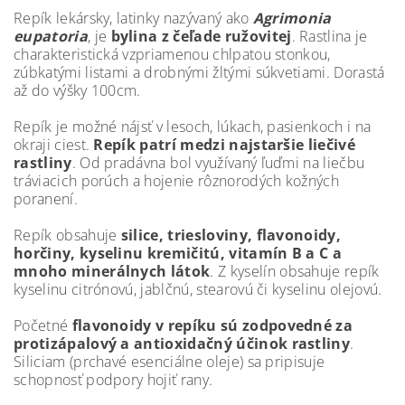
Repík lekársky, latinky nazývaný ako
Agrimonia
eupatoria
, je
bylina z čeľade ružovitej
. Rastlina je
charakteristická vzpriamenou chlpatou stonkou,
zúbkatými listami a drobnými žltými súkvetiami. Dorastá
až do výšky 100cm.
Repík je možné nájsť v lesoch, lúkach, pasienkoch i na
okraji ciest.
Repík patrí medzi najstaršie liečivé
rastliny
. Od pradávna bol využívaný ľuďmi na liečbu
tráviacich porúch a hojenie rôznorodých kožných
poranení.
Repík obsahuje
silice, triesloviny, flavonoidy,
horčiny, kyselinu kremičitú, vitamín B a C a
mnoho minerálnych látok
. Z kyselín obsahuje repík
kyselinu citrónovú, jablčnú, stearovú či kyselinu olejovú.
Početné
flavonoidy v repíku sú zodpovedné za
protizápalový a antioxidačný účinok rastliny
.
Siliciam (prchavé esenciálne oleje) sa pripisuje
schopnosť podpory hojiť rany.