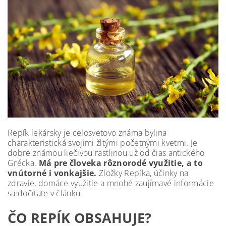
Repík lekársky je celosvetovo známa bylina
charakteristická svojimi žltými početnými kvetmi. Je
dobre známou liečivou rastlinou už od čias antického
Grécka.
Má pre človeka rôznorodé využitie, a to
vnútorné i vonkajšie.
Zložky Repíka, účinky na
zdravie, domáce využitie a mnohé zaujímavé informácie
sa dočítate v článku.
ČO REPÍK OBSAHUJE?