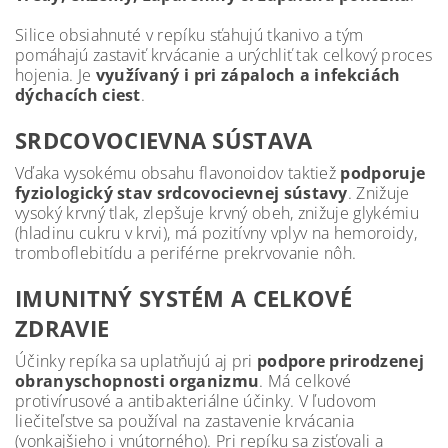
Silice obsiahnuté v repíku sťahujú tkanivo a tým
pomáhajú zastaviť krvácanie a urýchliť tak celkový proces
hojenia. Je
využívaný i pri zápaloch a infekciách
dýchacích ciest
.
SRDCOVOCIEVNA SÚSTAVA
Vďaka vysokému obsahu flavonoidov taktiež
podporuje
fyziologický stav srdcovocievnej sústavy
. Znižuje
vysoký krvný tlak, zlepšuje krvný obeh, znižuje glykémiu
(hladinu cukru v krvi), má pozitívny vplyv na hemoroidy,
tromboflebitídu a periférne prekrvovanie nôh.
IMUNITNÝ SYSTÉM A CELKOVÉ
ZDRAVIE
Účinky repíka sa uplatňujú aj pri
podpore prirodzenej
obranyschopnosti
organizmu
. Má celkové
protivírusové a antibakteriálne účinky. V ľudovom
liečiteľstve sa používal na zastavenie krvácania
(vonkajšieho i vnútorného). Pri repíku sa zisťovali a