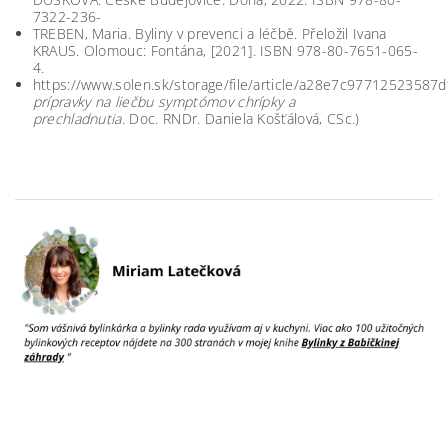
7322-236-
TREBEN, Maria. Byliny v prevenci a léčbě. Přeložil Ivana
KRAUS. Olomouc: Fontána, [2021]. ISBN 978-80-7651-065-
4.
https://www.solen.sk/storage/file/article/a28e7c97712523587
prípravky na liečbu symptómov chrípky a
prechladnutia.
Doc. RNDr. Daniela Košťálová, CSc.)