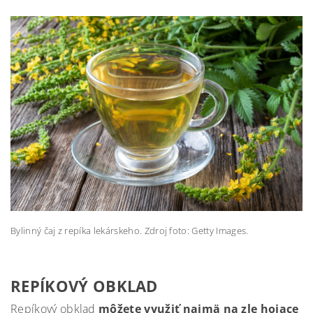
Bylinný čaj z repíka lekárskeho. Zdroj foto: Getty Images.
REPÍKOVÝ OBKLAD
Repíkový obklad
môžete využiť najmä na zle hojace