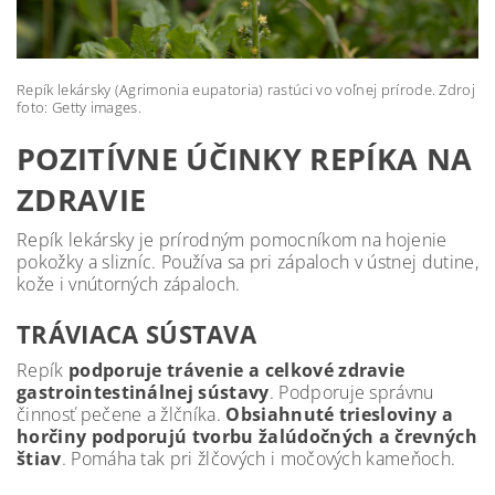
Repík lekársky (Agrimonia eupatoria) rastúci vo voľnej prírode. Zdroj
foto: Getty images.
POZITÍVNE ÚČINKY REPÍKA NA
ZDRAVIE
Repík lekársky je prírodným pomocníkom na hojenie
pokožky a slizníc. Používa sa pri zápaloch v ústnej dutine,
kože i vnútorných zápaloch.
TRÁVIACA SÚSTAVA
Repík
podporuje trávenie a celkové zdravie
gastrointestinálnej sústavy
. Podporuje správnu
činnosť pečene a žlčníka.
Obsiahnuté triesloviny a
horčiny podporujú tvorbu žalúdočných a črevných
štiav
. Pomáha tak pri žlčových i močových kameňoch.