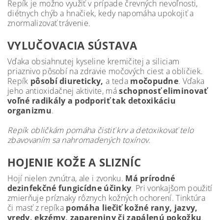
Repík je možno využiť v prípade črevných nevoľnosti,
diétnych chýb a hnačiek, kedy napomáha upokojiť a
znormalizovať trávenie.
VYLUČOVACIA SÚSTAVA
Vďaka obsiahnutej kyseline kremičitej a siliciam
priaznivo pôsobí na zdravie močových ciest a obličiek.
Repík
pôsobí diureticky,
a teda
močopudne
. Vďaka
jeho antioxidačnej aktivite, má
schopnosť eliminovať
voľné radikály a podporiť tak detoxikáciu
organizmu
.
Repík obličkám pomáha čistiť krv a detoxikovať telo
zbavovaním sa nahromadených toxínov.
HOJENIE KOŽE A SLIZNÍC
Hojí nielen zvnútra, ale i zvonku.
Má prírodné
dezinfekčné fungicídne účinky
. Pri vonkajšom použití
zmierňuje príznaky rôznych kožných ochorení. Tinktúra
či masť z repíka
pomáha liečiť kožné rany, jazvy,
vredy, ekzémy, zapareniny či zapálenú pokožku
.