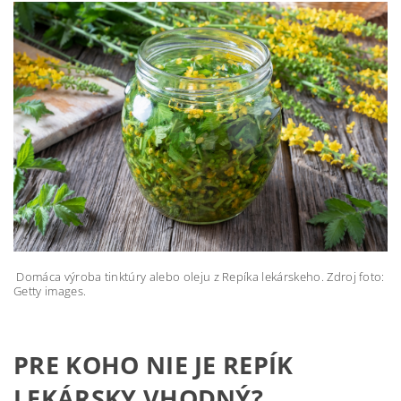
Domáca výroba tinktúry alebo oleju z Repíka lekárskeho. Zdroj foto:
Getty images.
PRE KOHO NIE JE REPÍK
LEKÁRSKY VHODNÝ?