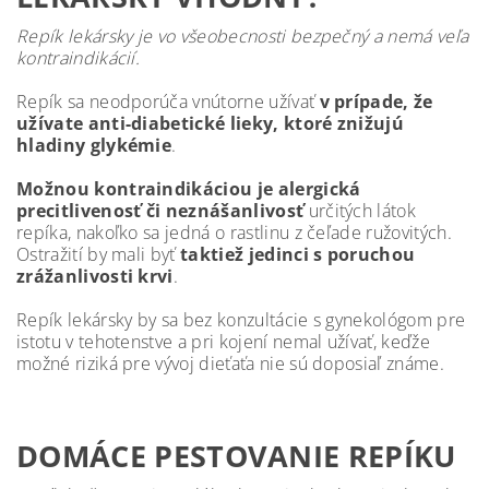
Repík lekársky je vo všeobecnosti bezpečný a nemá veľa
kontraindikácií.
Repík sa neodporúča vnútorne užívať
v prípade, že
užívate anti-diabetické lieky, ktoré znižujú
hladiny glykémie
.
Možnou kontraindikáciou je alergická
precitlivenosť či neznášanlivosť
určitých látok
repíka, nakoľko sa jedná o rastlinu z čeľade ružovitých.
Ostražití by mali byť
taktiež jedinci s poruchou
zrážanlivosti krvi
.
Repík lekársky by sa bez konzultácie s gynekológom pre
istotu v tehotenstve a pri kojení nemal užívať, keďže
možné riziká pre vývoj dieťaťa nie sú doposiaľ známe.
DOMÁCE PESTOVANIE REPÍKU