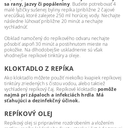
sa rany, jazvy či popáleniny
. Budete potrebovať 4
malé lyžičky sušenej byliny repíka (približne 2 čajové
vrecúška), ktoré zalejete 250 ml horúcej vody. Nechajte
následne lúhovať približne 20 minút a nechajte
vychladnúť.
Obklad namočený do repíkového odvaru nechajte
pôsobiť aspoň 30 minút a postihnutom mieste na
pokožke. Na dlhodobejšie uskladnenie sú však
vhodnejšie repíkové tinktúry a oleje.
KLOKTADLO Z REPÍKA
Ako kloktadlo môžete použiť niekoľko kvapiek repíkovej
tinktúry zriedených s čistou vodou, alebo taktiež
vychladený repíkový čaj. Repíkové kloktadlo
pomôže
najmä pri zápaloch a infekciách hrdla
.
Má
sťahujúci a dezinfekčný účinok.
REPÍKOVÝ OLEJ
Repíkový olej si pripravíme rozdrobením a vložením