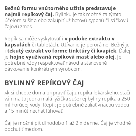
Bežnú formu vnútorného užitia predstavuje
najmä repíkový čaj.
Bylinku je tak možné za týmto
účelom sušiť alebo zakúpiť už hotovú sypanú či sáčkovú
čajovú zmes.
Repík sa môže vyskytovať i
v podobe extraktu v
kapsulách
či tabletách. Užívanie je perorálne. Bežný je
i
tekutý extrakt vo forme tinktúry či kvapiek
. Ďalej
je
hojne využívaná repíková masť alebo olej
. Je
potrebné vždy rešpektovať návod a stanovené
dávkovanie konkrétnym výrobcom
.
BYLINNÝ REPÍKOVÝ ČAJ
k si chcete doma pripraviť čaj z repíka lekárskeho, stačí
A
vám na to jedna malá lyžička sušenej byliny repíka a 250
ml horúcej vody. Repík je potrebné zaliať vriacou vodou
a 15 minút nechať lúhovať.
Čaj je možné piť dlhodobo 1 až 2 x denne. Čaj je vhodné
dochutiť medom
.