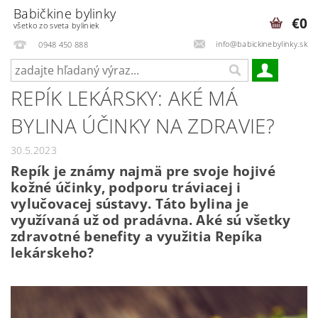
Babičkine bylinky
€0
všetko zo sveta byliniek
info@babickinebylinky.sk
0948 450 888
REPÍK LEKÁRSKY: AKÉ MÁ
BYLINA ÚČINKY NA ZDRAVIE?
30.5.2023
Repík je známy najmä pre svoje hojivé
kožné účinky, podporu tráviacej i
vylučovacej sústavy. Táto bylina je
využívaná už od pradávna. Aké sú všetky
zdravotné benefity a využitia Repíka
lekárskeho?