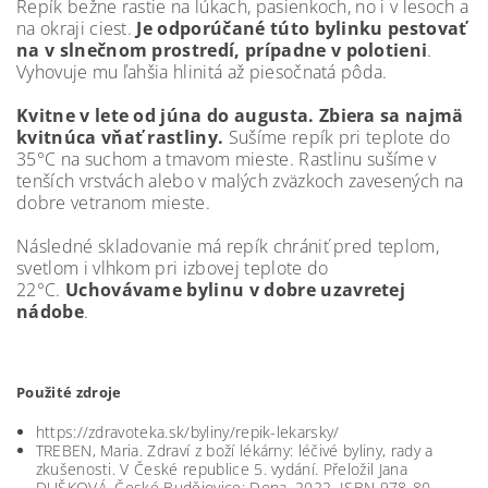
Repík bežne rastie na lúkach, pasienkoch, no i v lesoch a
na okraji ciest.
Je odporúčané túto bylinku pestovať
na v slnečnom prostredí, prípadne v polotieni
.
Vyhovuje mu ľahšia hlinitá až piesočnatá pôda.
Kvitne v lete od júna do augusta. Zbiera sa najmä
kvitnúca vňať rastliny.
Sušíme repík pri teplote do
35°C na suchom a tmavom mieste. Rastlinu sušíme v
tenších vrstvách alebo v malých zväzkoch zavesených na
dobre vetranom mieste.
Následné skladovanie má repík chrániť pred teplom,
svetlom i vlhkom pri izbovej teplote do
22°C.
Uchovávame bylinu v dobre
uzavretej
nádobe
.
Použité zdroje
https://zdravoteka.sk/byliny/repik-lekarsky/
TREBEN, Maria. Zdraví z boží lékárny: léčivé byliny, rady a
zkušenosti. V České republice 5. vydání. Přeložil Jana
DUŠKOVÁ. České Budějovice: Dona, 2022. ISBN 978-80-