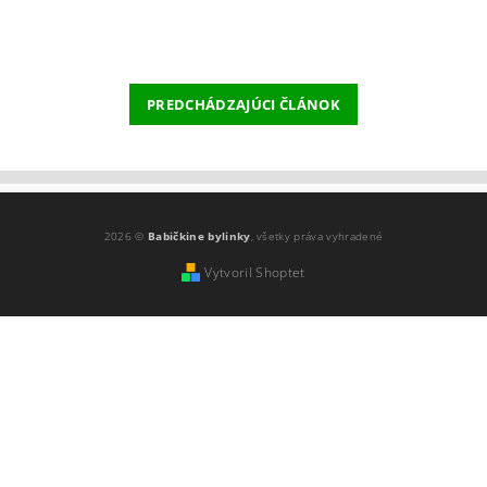
PREDCHÁDZAJÚCI ČLÁNOK
2026 ©
Babičkine bylinky
, všetky práva vyhradené
Vytvoril Shoptet