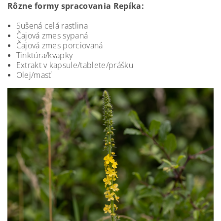
Rôzne formy spracovania Repíka:
Sušená celá rastlina
Čajová zmes sypaná
Čajová zmes porciovaná
Tinktúra/kvapky
Extrakt v kapsule/tablete/prášku
Olej/masť