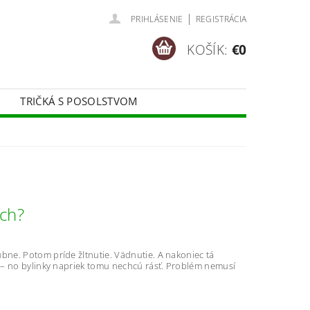
|
PRIHLÁSENIE
REGISTRÁCIA
KOŠÍK:
€0
TRIČKÁ S POSOLSTVOM
och?
ubne. Potom príde žltnutie. Vädnutie. A nakoniec tá
je – no bylinky napriek tomu nechcú rásť. Problém nemusí