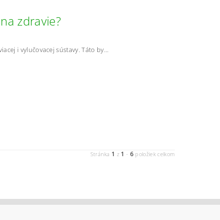
 na zdravie?
cej i vylučovacej sústavy. Táto by...
1
1
6
Stránka
z
-
položiek celkom