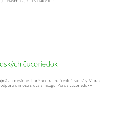
 je unavená, aj keď sa tak vôbec...
dských čučoriedok
mä antokyánov, ktoré neutralizujú voľné radikály. V praxi
 podporu činnosti srdca a mozgu. Porcia čučoriedok v