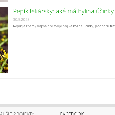
Repík lekársky: aké má bylina účinky
30.5.2023
Repík je známy najmä pre svoje hojivé kožné účinky, podporu trávia
ALŠIE PROJEKTY
FACEBOOK