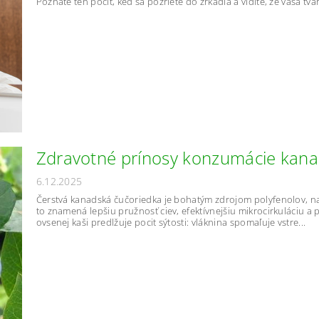
Poznáte ten pocit, keď sa pozriete do zrkadla a vidíte, že vaša tvár
Zdravotné prínosy konzumácie kana
6.12.2025
Čerstvá kanadská čučoriedka je bohatým zdrojom polyfenolov, naj
to znamená lepšiu pružnosť ciev, efektívnejšiu mikrocirkuláciu a
ovsenej kaši predlžuje pocit sýtosti: vláknina spomaľuje vstre...