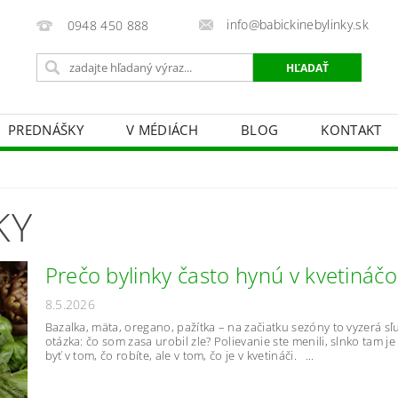
info@babickinebylinky.sk
0948 450 888
PREDNÁŠKY
V MÉDIÁCH
BLOG
KONTAKT
KY
Prečo bylinky často hynú v kvetináč
8.5.2026
Bazalka, mäta, oregano, pažítka – na začiatku sezóny to vyzerá sľ
otázka: čo som zasa urobil zle? Polievanie ste menili, slnko tam 
byť v tom, čo robíte, ale v tom, čo je v kvetináči. ...