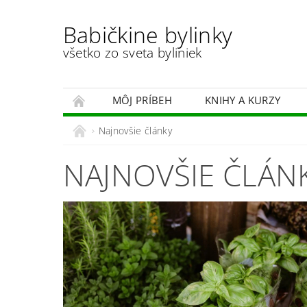
Babičkine bylinky
všetko zo sveta byliniek
MÔJ PRÍBEH
KNIHY A KURZY
Najnovšie články
NAJNOVŠIE ČLÁN