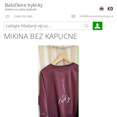
Babičkine bylinky
€0
všetko zo sveta byliniek
info@babickinebylinky.sk
0948 450 888
MIKINA BEZ KAPUCNE