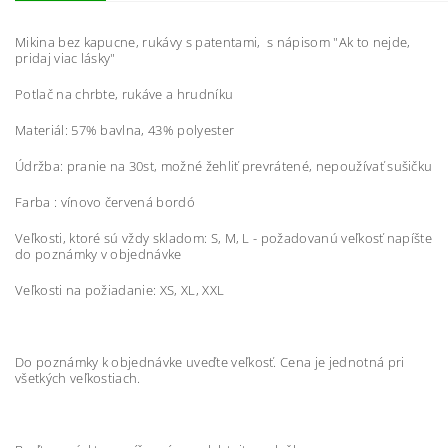
Mikina bez kapucne, rukávy s patentami, s nápisom "Ak to nejde,
pridaj viac lásky"
Potlač na chrbte, rukáve a hrudníku
Materiál: 57% bavlna, 43% polyester
Údržba: pranie na 30st, možné žehliť prevrátené, nepoužívať sušičku
Farba : vínovo červená bordó
Veľkosti, ktoré sú vždy skladom: S, M, L - požadovanú veľkosť napíšte
do poznámky v objednávke
Veľkosti na požiadanie: XS, XL, XXL
Do poznámky k objednávke uveďte veľkosť. Cena je jednotná pri
všetkých veľkostiach.