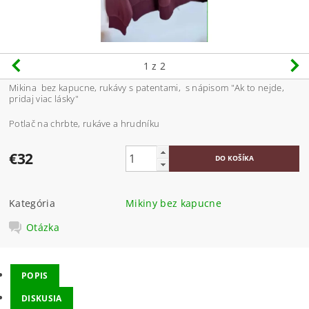
1
z 2
Mikina bez kapucne, rukávy s patentami, s nápisom "Ak to nejde,
pridaj viac lásky"
Potlač na chrbte, rukáve a hrudníku
€32
Kategória
Mikiny bez kapucne
Otázka
POPIS
DISKUSIA